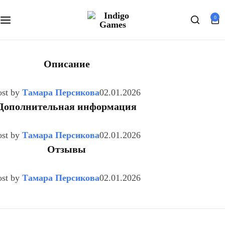
Оферта
0
Search
Персональные данные
Описание
ost by
Тамара Персикова
02.01.2026
Дополнительная информация
ost by
Тамара Персикова
02.01.2026
Отзывы
ost by
Тамара Персикова
02.01.2026