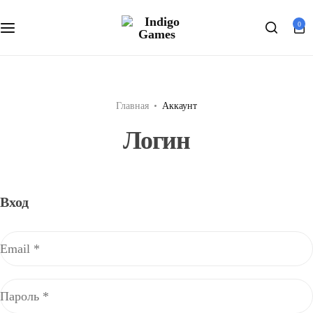
Оферта
0
Search
Персональные данные
Главная
Аккаунт
Логин
Вход
Email
*
Обязательно
Пароль
*
Обязательно