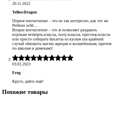
из
20.11.2022
5
YellowDragon
Первое впечатление – это не так интересно, как тот же
Perlious wild…
Второе впечатление – это ж позволяет раздавать
игрокам четверть-классы, полу-классы, престиж-классы
или просто собирать буклеты из кусков (на крайний
случай обновить магию жрецам и волшебникам, причем
по школам и доменам)!
5
из
03.01.2023
5
Frog
Круто, дайте ещё!
Похожие товары