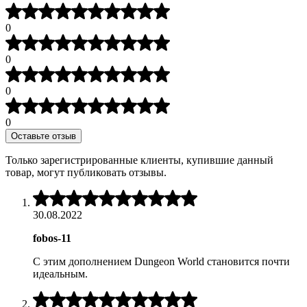
5
3
4
отзывов
из
0
покупателей.
5
3
из
0
5
2
из
0
5
1
из
0
5
Оставьте отзыв
Только зарегистрированные клиенты, купившие данный
товар, могут публиковать отзывы.
5
из
30.08.2022
5
fobos-11
С этим дополнением Dungeon World становится почти
идеальным.
5