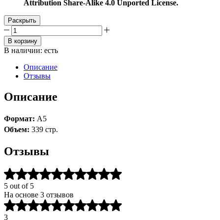
Attribution Share-Alike 4.0 Unported License.
Раскрыть
Количество
товара
В корзину
Class
В наличии:
есть
Warfare
(Классовая
Описание
борьба)
Отзывы
PDF
Описание
Формат:
А5
Объем:
339 стр.
Отзывы
Оценка
5.00
5 out of 5
из
На основе 3 отзывов
5
5
на
из
основе
3