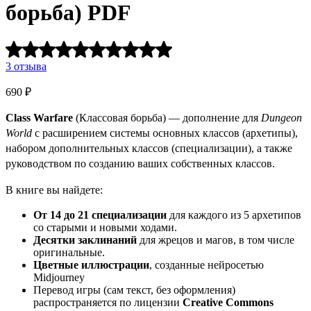
борьба) PDF
Оценка
5.00
3
отзыва
из
5
690
₽
на
основе
Class Warfare
(Классовая борьба) — дополнение для
Dungeon
3
World
с расширением системы основных классов (архетипы),
отзывов
покупателей.
набором дополнительных классов (специализации), а также
руководством по созданию ваших собственных классов.
В книге вы найдете:
От 14 до 21 специализации
для каждого из 5 архетипов
со старыми и новыми ходами.
Десятки заклинаний
для жрецов и магов, в том числе
оригинальные.
Цветные иллюстрации
, созданные нейросетью
Midjourney
Перевод игры (сам текст, без оформления)
распространяется по лицензии
Creative Commons