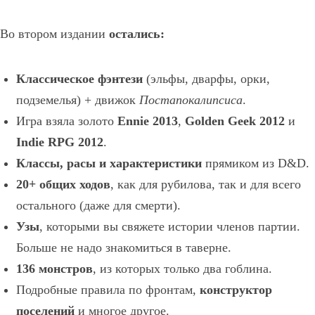
Во втором издании
остались:
Классическое фэнтези
(эльфы, дварфы, орки,
подземелья) + движок
Постапокалипсиса
.
Игра взяла золото
Ennie 2013
,
Golden Geek 2012
и
Indie RPG 2012
.
Классы, расы и характеристики
прямиком из D&D.
20+ общих ходов
, как для рубилова, так и для всего
остального (даже для смерти).
Узы
, которыми вы свяжете истории членов партии.
Больше не надо знакомиться в таверне.
136 монстров
, из которых только два гоблина.
Подробные правила по фронтам,
конструктор
поселений
и многое другое.