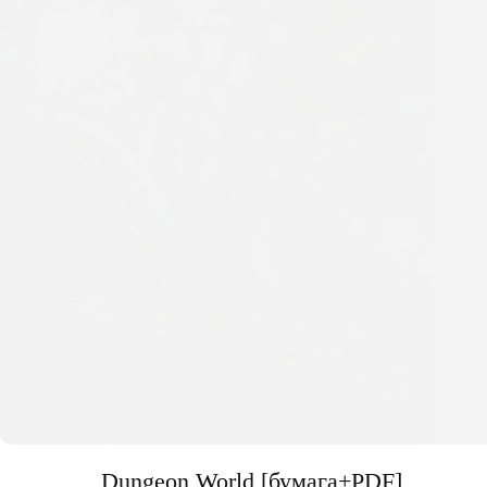
Dungeon World [бумага+PDF]