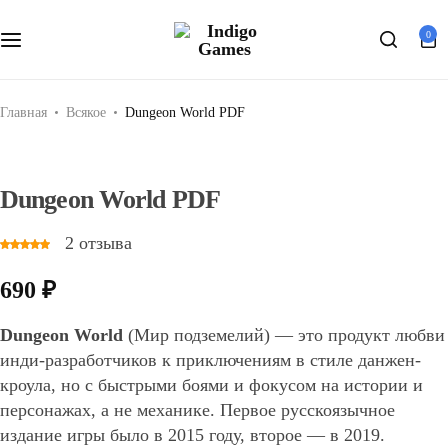
Оферта
0
Search
Персональные данные
Главная
Всякое
Dungeon World PDF
Dungeon World PDF
2
отзыва
Оценка
5.00
из
5
на
690
₽
основе
1
отзыва
покупателей.
Dungeon World
(Мир подземелий) — это продукт любви
инди-разработчиков к приключениям в стиле данжен-
кроула, но с быстрыми боями и фокусом на истории и
персонажах, а не механике. Первое русскоязычное
издание игры было в 2015 году, второе — в 2019.