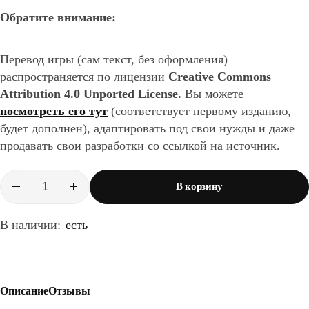
Обратите внимание:
Перевод игры (сам текст, без оформления)
распространяется по лицензии
Creative Commons
Attribution 4.0 Unported License.
Вы можете
посмотреть его тут
(соответствует первому изданию,
будет дополнен), адаптировать под свои нужды и даже
продавать свои разработки со ссылкой на источник.
В корзину
Количество
товара
Dungeon
В наличии:
есть
World
PDF
Описание
Отзывы