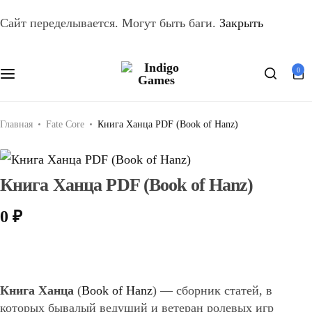
Оферта
Сайт переделывается. Могут быть баги.
Закрыть
Персональные данные
0
Search
Главная
Fate Core
Книга Ханца PDF (Book of Hanz)
Книга Ханца PDF (Book of Hanz)
0
₽
Книга Ханца
(
Book of Hanz
) — сборник статей, в
которых бывалый ведущий и ветеран ролевых игр