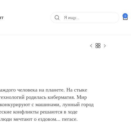
0
нт
каждого человека на планете. На стыке
технологий родилась кибермагия. Мир
 конкурируют с машинами, лунный город
еские конфликты решаются в ходе
 люди мечтают о ездовом... пегасе.