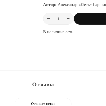
Автор:
Александр «©еть» Гарши
Количество
товара
Кибермагия
В наличии:
есть
PDF
Отзывы
Оставьте отзыв