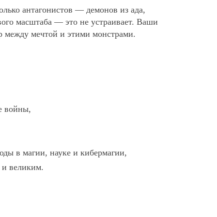
только антагонистов — демонов из ада,
ого масштаба — это не устраивает. Ваши
р между мечтой и этими монстрами.
е войны,
оды в магии, науке и кибермагии,
к и великим.