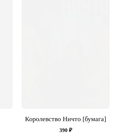
Venture C
Королевство Ничто [бумага]
390
₽