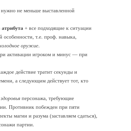
ов нужно не меньше выставленной
з
атрибута
+ все подходящие к ситуации
й особенности, т.е. проф. навыка,
холодное оружие
.
ри активации игроком и минус — при
каждое действие тратит секунды и
емени, а следующим действует тот, кто
ы
здоровья
персонажа, требующие
нии. Противник побежден при пяти
пекты магии и разума (заставляем сдаться),
рсонажи партии.