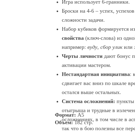
Игра использует 6-гранники.
Броски на 4-6 – успех, успех
сложности задачи.
Набор кубиков формируется и
свойства
(ключ-слова) из одно
например:
вуду
,
сбор улик
или
Черты личности
дают бонус п
активации мастером.
Нестандартная инициатива
: 
сдвигает вас вниз по шкале вр
остался выше остальных.
Система осложнений:
пункт
отыгрыша и трудные в излече
Формат:
А5
осложнениях, в том числе в ас
Объем:
182 стр.
так что в бою полезны все пе