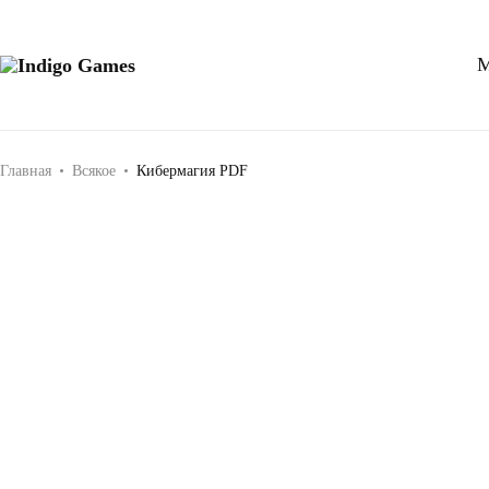
Оферта
М
Indigo
Ролевые
Персональные данные
Games
игры
на
Главная
Всякое
Кибермагия PDF
русском
языке