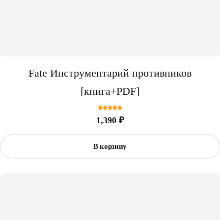
Fate Инструментарий противников
[книга+PDF]
5.00
из
5
1,390
₽
В корзину