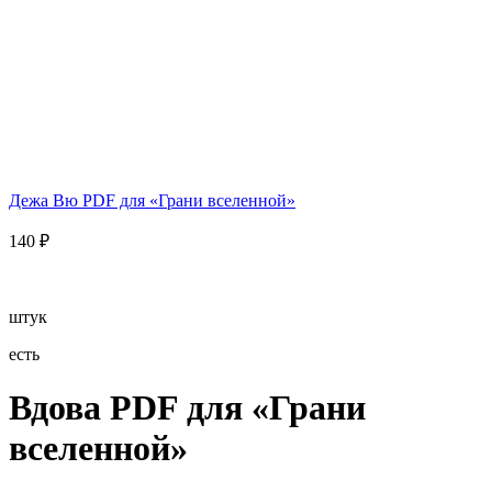
Дежа Вю PDF для «Грани вселенной»
140
₽
штук
есть
Вдова PDF для «Грани
вселенной»