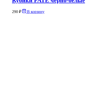
Кубики FATE чёрно-белые
290
₽
В корзину