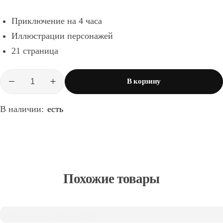
Приключение на 4 часа
Иллюстрации персонажей
21 страница
В корзину
Количество
товара
Дежа
В наличии:
есть
Вю
PDF
для
«Грани
вселенной»
Похожие товары