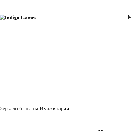
Оферта
М
Indigo
Ролевые
Персональные данные
Games
игры
на
русском
языке
Зеркало блога
на Имажинарии
.